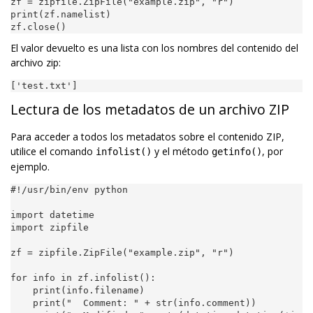
zf
=
zipfile
.
ZipFile
(
"example.zip"
,
"r"
)
print
(
zf
.
namelist
)
zf
.
close
()
El valor devuelto es una lista con los nombres del contenido del
archivo zip:
[
'test.txt'
]
Lectura de los metadatos de un archivo ZIP
Para acceder a todos los metadatos sobre el contenido ZIP,
utilice el comando
y el método
, por
infolist()
getinfo()
ejemplo.
#!/usr/bin/env python
import
datetime
import
zipfile
zf
=
zipfile
.
ZipFile
(
"example.zip"
,
"r"
)
for
info
in
zf
.
infolist
():
print
(
info
.
filename
)
print
(
"  Comment: "
+
str
(
info
.
comment
))