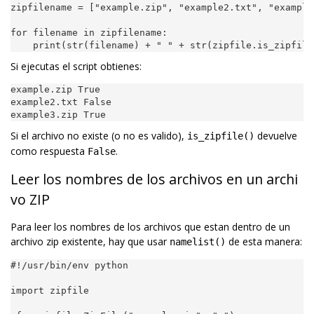
zipfilename
=
[
"example.zip"
,
"example2.txt"
,
"example
for
filename
in
zipfilename
:
print
(
str
(
filename
)
+
" "
+
str
(
zipfile
.
is_zipfile
Si ejecutas el script obtienes:
example
.
zip
True
example2
.
txt
False
example3
.
zip
True
Si el archivo no existe (o no es valido),
devuelve
is_zipfile()
como respuesta
.
False
Leer los nombres de los archivos en un archi
vo ZIP
Para leer los nombres de los archivos que estan dentro de un
archivo zip existente, hay que usar
de esta manera:
namelist()
#!/usr/bin/env python
import
zipfile