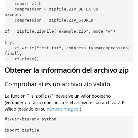
import
zlib
compression
=
zipfile
.
ZIP_DEFLATED
except
:
compression
=
zipfile
.
ZIP_STORED
zf
=
zipfile
.
ZipFile
(
"example.zip"
,
mode
=
"w"
)
try
:
zf
.
write
(
"test.txt"
,
compress_type
=
compression
)
finally
:
zf
.
close
()
Obtener la información del archivo zip
Comprobar si es un archivo zip válido
La función `` is_zipfile () `` devuelve un valor booleano
(verdadero o falso) que indica si el archivo es un archivo ZIP
válido (basado en su
número magico
).
#!/usr/bin/env python
import
zipfile