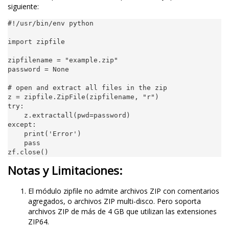
siguiente:
#!/usr/bin/env python
import
zipfile
zipfilename
=
"example.zip"
password
=
None
# open and extract all files in the zip
z
=
zipfile
.
ZipFile
(
zipfilename
,
"r"
)
try
:
z
.
extractall
(
pwd
=
password
)
except
:
print
(
'Error'
)
pass
zf
.
close
()
Notas y Limitaciones:
El módulo zipfile no admite archivos ZIP con comentarios
agregados, o archivos ZIP multi-disco. Pero soporta
archivos ZIP de más de 4 GB que utilizan las extensiones
ZIP64.