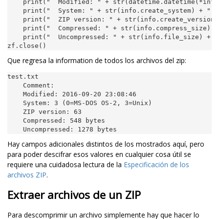
print
(
"  Modified: "
+
str
(
datetime
.
datetime
(
*
info
print
(
"  System: "
+
str
(
info
.
create_system
)
+
" (
print
(
"  ZIP version: "
+
str
(
info
.
create_version
)
print
(
"  Compressed: "
+
str
(
info
.
compress_size
)
+
print
(
"  Uncompressed: "
+
str
(
info
.
file_size
)
+
"
zf
.
close
()
Que regresa la information de todos los archivos del zip:
test
.
txt
Comment
:
Modified
:
2016
-
09
-
20
23
:
08
:
46
System
:
3
(
0
=
MS
-
DOS
OS
-
2
,
3
=
Unix
)
ZIP
version
:
63
Compressed
:
548
bytes
Uncompressed
:
1278
bytes
Hay campos adicionales distintos de los mostrados aquí, pero
para poder descifrar esos valores en cualquier cosa útil se
requiere una cuidadosa lectura de la
Especificación de los
archivos ZIP
.
Extraer archivos de un ZIP
Para descomprimir un archivo simplemente hay que hacer lo